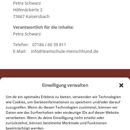
Petra Schwarz
Höfenäckerle 2
73667 Kaisersbach
Verantwortlich für die Inhalte:
Petra Schwarz
Telefon: 07184 / 60 39 811
E-Mail: info@teamschule-menschhund.de
Das findest Du hier
Einwilligung verwalten
Hundeschule BestFriends
...mehr
Um dir ein optimales Erlebnis zu bieten, verwenden wir Technologien
Hundetrainer-Ausbildung
..mehr
wie Cookies, um Geräteinformationen zu speichern und/oder darauf
Coaching für Hundehalter
..demnächst mehr
zuzugreifen. Wenn du diesen Technologien zustimmst, können wir
Daten wie das Surfverhalten oder eindeutige IDs auf dieser Website
Anschrift
verarbeiten. Wenn du deine Einwilligung nicht erteilst oder
zurückziehst, können bestimmte Merkmale und Funktionen
Petra Schwarz
beeinträchtigt werden.