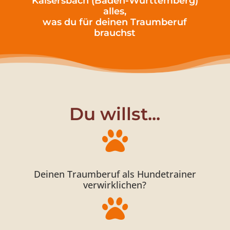
Kaisersbach (Baden-Württemberg)
alles,
was du für deinen Traumberuf
brauchst
Du willst...

Deinen Traumberuf als Hundetrainer
verwirklichen?
