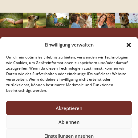
Das findest Du hier
Einwilligung verwalten
Hundeschule BestFriends
...mehr
Um dir ein optimales Erlebnis zu bieten, verwenden wir Technologien
Hundetrainer-Ausbildung
..mehr
wie Cookies, um Geräteinformationen zu speichern und/oder darauf
Coaching für Hundehalter
..demnächst mehr
zuzugreifen. Wenn du diesen Technologien zustimmst, können wir
Daten wie das Surfverhalten oder eindeutige IDs auf dieser Website
Anschrift
verarbeiten. Wenn du deine Einwilligung nicht erteilst oder
zurückziehst, können bestimmte Merkmale und Funktionen
Petra Schwarz
beeinträchtigt werden.
Höfenäckerle 2
73667 Kaisersbach
Kontakt
Akzeptieren
Tel:
07184 / 60 39 811
Email schreiben
Ablehnen
Kontaktformular
Einstellungen ansehen