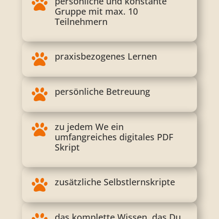
persönliche und konstante

Gruppe mit max. 10
Teilnehmern
praxisbezogenes Lernen

persönliche Betreuung

zu jedem We ein

umfangreiches digitales PDF
Skript
zusätzliche Selbstlernskripte

das komplette Wissen, das Du