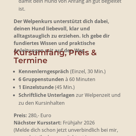
damit dein Hund von Anfang an gut begleitet
ist.
Der Welpenkurs unterstützt dich dabei,
deinen Hund liebevoll, klar und
alltagstauglich zu erziehen. Ich gebe dir
fundiertes Wissen und praktische
Anleitungen mit auf den Weg.
Kursumfang, Preis &
Termine
Kennenlerngespräch
(Einzel, 30 Min.)
6 Gruppenstunden
à 60 Minuten
1 Einzelstunde
(45 Min.)
Schriftliche Unterlagen
zur Welpenzeit und
zu den Kursinhalten
Preis:
280,- Euro
Nächster Kursstart:
Frühjahr 2026
(Melde dich schon jetzt unverbindlich bei mir,