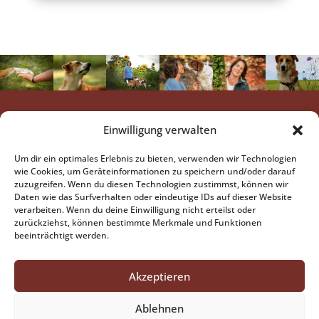
Das findest Du hier
Einwilligung verwalten
Hundeschule BestFriends
...mehr
Um dir ein optimales Erlebnis zu bieten, verwenden wir Technologien
Hundetrainer-Ausbildung
..mehr
wie Cookies, um Geräteinformationen zu speichern und/oder darauf
Coaching für Hundehalter
..demnächst mehr
zuzugreifen. Wenn du diesen Technologien zustimmst, können wir
Daten wie das Surfverhalten oder eindeutige IDs auf dieser Website
Anschrift
verarbeiten. Wenn du deine Einwilligung nicht erteilst oder
zurückziehst, können bestimmte Merkmale und Funktionen
Petra Schwarz
beeinträchtigt werden.
Höfenäckerle 2
73667 Kaisersbach
Kontakt
Akzeptieren
Tel:
07184 / 60 39 811
Email schreiben
Ablehnen