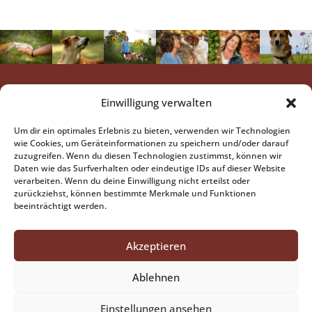
Das findest Du hier
Einwilligung verwalten
Hundeschule BestFriends
...mehr
Um dir ein optimales Erlebnis zu bieten, verwenden wir Technologien
Hundetrainer-Ausbildung
..mehr
wie Cookies, um Geräteinformationen zu speichern und/oder darauf
Coaching für Hundehalter
..demnächst mehr
zuzugreifen. Wenn du diesen Technologien zustimmst, können wir
Daten wie das Surfverhalten oder eindeutige IDs auf dieser Website
Anschrift
verarbeiten. Wenn du deine Einwilligung nicht erteilst oder
zurückziehst, können bestimmte Merkmale und Funktionen
Petra Schwarz
beeinträchtigt werden.
Höfenäckerle 2
73667 Kaisersbach
Kontakt
Akzeptieren
Tel:
07184 / 60 39 811
Email schreiben
Ablehnen
Kontaktformular
Einstellungen ansehen